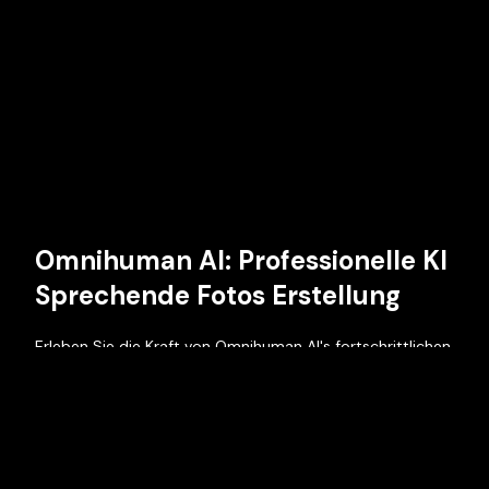
Omnihuman AI: Professionelle KI
Sprechende Fotos Erstellung
Erleben Sie die Kraft von Omnihuman AI's fortschrittlichen
Algorithmen, die Fotos mit natürlichen
Gesichtsbewegungen und authentischer Stimmen-
Synchronisation zum Leben erwecken. Erstellen Sie
professionelle KI Sprechende Fotos, die Ihr Publikum
fesseln und begeistern.