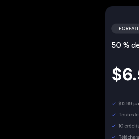
FORFAIT
50 % de
$
6
$12.99 pa
Toutes le
10 crédit
Télécharg