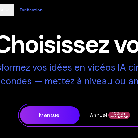
IA
Tarification
Choisissez vo
sformez vos idées en vidéos IA 
condes — mettez à niveau ou an
10% de
Mensuel
Annuel
réduction