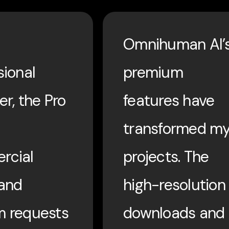
Omnihuman AI’
sional
premium
er, the Pro
features have
transformed m
rcial
projects. The
 and
high-resolution
m requests
downloads and