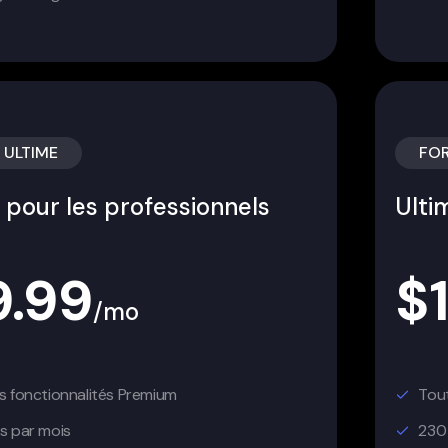
 ULTIME
FOR
e pour les professionnels
Ulti
9.99
$
/mo
s fonctionnalités Premium
Tout
s par mois
230 