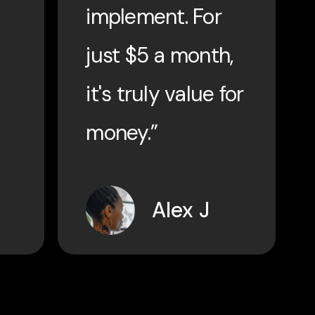
implement. For
just $5 a month,
it's truly value for
money.”
Alex J