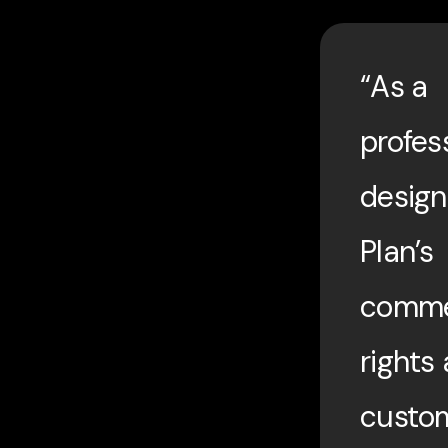
“As a
profes
design
Plan’s
comme
rights
custo