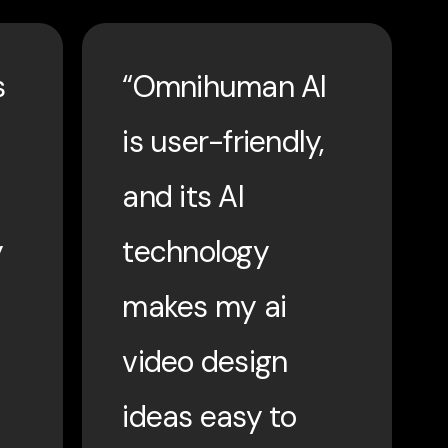
s
“Omnihuman AI
is user-friendly,
and its AI
y
technology
makes my ai
video design
ideas easy to