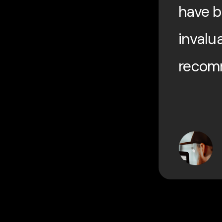
have 
invalua
recom