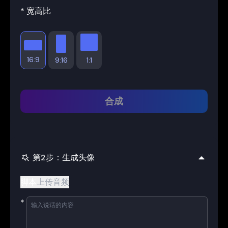
*
宽高比
16:9
9:16
1:1
合成
第2步：生成头像
脚本
上传音频
*